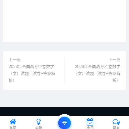
上一篇
下一篇
2023年全国高考甲卷数学
2023年全国高考乙卷数学
（文）试题（试卷+答案解
（文）试题（试卷+答案解
析）
析）
站点声明： 本站资源来自会员投稿，仅用于教学研究，如有侵权，请联系
站长删除。站长邮箱：1306570065@qq.com
首页
最新
会员
留言